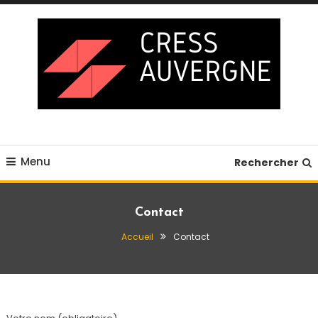
Skip
To
Content
Blog business
Cress auvergne
Menu
Rechercher
Contact
Accueil
Contact