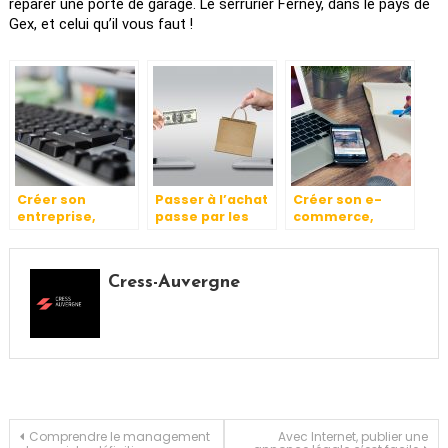
réparer une porte de garage. Le serrurier Ferney, dans le pays de 
Gex, et celui qu’il vous faut ! 
Créer son
Passer à l’achat
Créer son e-
entreprise,
passe par les
commerce,
comment faire ?
stratégies
comment faire ?
marketing.
Cress-Auvergne
Navigation
Comprendre le management
Avec Internet, publier une