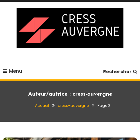
Skip
To
Content
Blog business
Cress auvergne
Menu
Rechercher
Auteur/autrice :
cress-auvergne
Accueil
cress-auvergne
Page 2