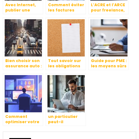
Avec Internet,
Comment éviter
L’ACRE et l’ARCE
publier une
les factures
pour freelance,
annonce légale
impayées ?
auto-
c’est facile
entrepreneurs
et les
travailleurs
independants,
les points
importants a
savoir
Bien choisir son
Tout savoir sur
Guide pour PME :
assurance auto :
les obligations
les moyens sûrs
quels sont les
d’affichage en
pour se
points à vérifier
entreprise
conformer au
?
RGPD
Comment
un particulier
optimiser votre
peut-il
plan d’épargne
réellement
retraite
émettre une
individuel avec
facture légale ?