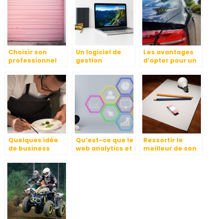
Choisir son
Un logiciel de
Les avantages
professionnel
gestion
d’opter pour un
pour
d’entreprise : en
transport privé
l’installation de
quoi est-ce utile
pour vous et
portes
?
votre entreprise
Quelques idée
Qu’est-ce que le
Ressortir le
de business
web analytics et
meilleur de son
rentable
à quoi sert-elle ?
projet