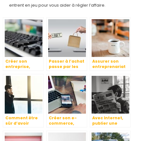
entrent en jeu pour vous aider à régler l’affaire.
Créer son
Passer à l’achat
Assurer son
entreprise,
passe par les
entreprenariat
comment faire ?
stratégies
des affaires
marketing.
Comment être
Créer son e-
Avec Internet,
sûr d’avoir
commerce,
publier une
l’étoffe d’un
comment faire ?
annonce légale
auto-
c’est facile
entrepreneur?