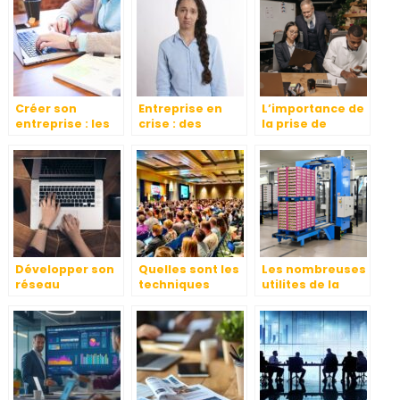
travail et le
capital
Créer son
Entreprise en
L’importance de
entreprise : les
crise : des
la prise de
préparatifs à ne
réactions et des
conges payes
pas négliger
décisions
Développer son
Quelles sont les
Les nombreuses
réseau
techniques
utilites de la
professionnel en
imparables pour
table elevatrice :
Afrique
réussir
un outil
l’animation d’un
indispensable
événement
professionnel ?