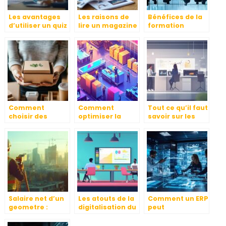
Les avantages
Les raisons de
Bénéfices de la
d’utiliser un quiz
lire un magazine
formation
en ligne pour
de PME pour
professionnelle
dynamiser vos
optimiser la
intra entreprise
cours et
gestion
pour l’industrie
présentations
quotidienne de
votre entreprise
Comment
Comment
Tout ce qu’il faut
choisir des
optimiser la
savoir sur les
emballages
préparation des
revendeurs
éco-
commandes
informatiques à
responsables
pour une
l’ère du cloud
pour votre
logistique fluide
computing
entreprise
Salaire net d’un
Les atouts de la
Comment un ERP
geometre :
digitalisation du
peut
differences
recrutement a
transformer la
entre secteur
Lyon : quelles
gestion d’une