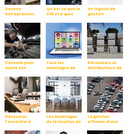
Devenir
Qu’est ce que le
Un logiciel de
entrepreneur,
CSE et à quoi
gestion
comment ça se
sert-il ?
d’entreprise : en
passe
quoi est-ce utile
réellement ?
?
Conseils pour
Tous les
Dérouleurs et
ouvrir son
avantages de
distributeurs de
propre garage
l’utilisation d’un
film étirable
LMS pour votre
entreprise
Découvrez
Les avantages
La gestion
l’essentiel à
de la location de
efficace d’une
savoir sur une
bureaux
flotte
entreprise, le
automobile