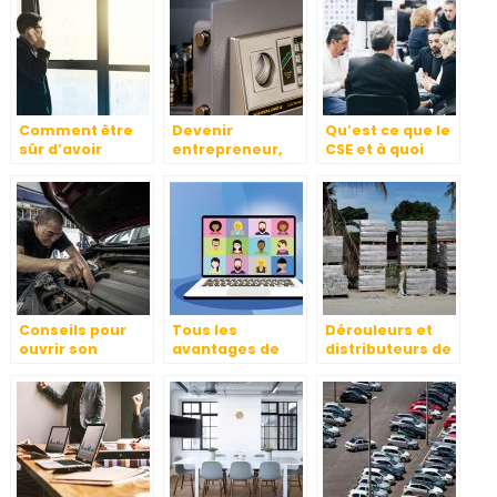
Comment être
Devenir
Qu’est ce que le
sûr d’avoir
entrepreneur,
CSE et à quoi
l’étoffe d’un
comment ça se
sert-il ?
auto-
passe
entrepreneur?
réellement ?
Conseils pour
Tous les
Dérouleurs et
ouvrir son
avantages de
distributeurs de
propre garage
l’utilisation d’un
film étirable
LMS pour votre
entreprise