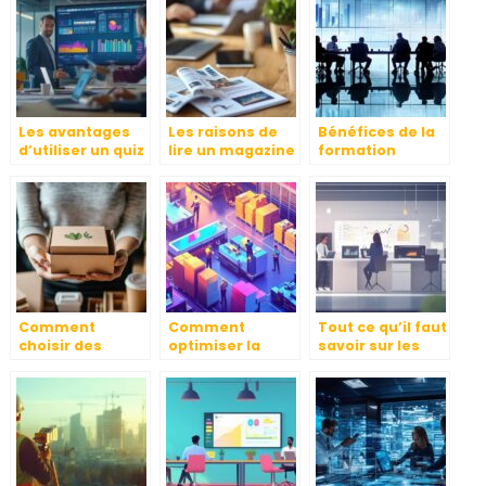
l’animation d’un
indispensable
événement
professionnel ?
Les avantages
Les raisons de
Bénéfices de la
d’utiliser un quiz
lire un magazine
formation
en ligne pour
de PME pour
professionnelle
dynamiser vos
optimiser la
intra entreprise
cours et
gestion
pour l’industrie
présentations
quotidienne de
votre entreprise
Comment
Comment
Tout ce qu’il faut
choisir des
optimiser la
savoir sur les
emballages
préparation des
revendeurs
éco-
commandes
informatiques à
responsables
pour une
l’ère du cloud
pour votre
logistique fluide
computing
entreprise