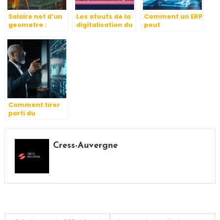
Salaire net d’un
Les atouts de la
Comment un ERP
geometre :
digitalisation du
peut
differences
recrutement a
transformer la
entre secteur
Lyon : quelles
gestion d’une
public et prive
mesures de
PME en
cybersecurite
croissance
pour les
entreprises ?
Comment tirer
parti du
management de
transition pour
les dirigeants
Cress-Auvergne
expérimentés