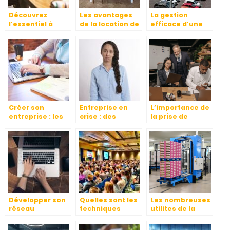
Découvrez
Les avantages
La gestion
l’essentiel à
de la location de
efficace d’une
savoir sur une
bureaux
flotte
entreprise, le
automobile
travail et le
capital
Créer son
Entreprise en
L’importance de
entreprise : les
crise : des
la prise de
préparatifs à ne
réactions et des
conges payes
pas négliger
décisions
Développer son
Quelles sont les
Les nombreuses
réseau
techniques
utilites de la
professionnel en
imparables pour
table elevatrice :
Afrique
réussir
un outil