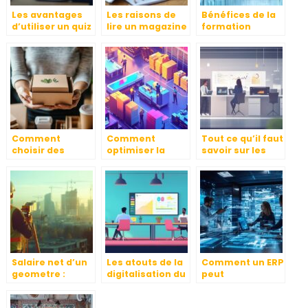
Les avantages
Les raisons de
Bénéfices de la
d’utiliser un quiz
lire un magazine
formation
en ligne pour
de PME pour
professionnelle
dynamiser vos
optimiser la
intra entreprise
cours et
gestion
pour l’industrie
présentations
quotidienne de
votre entreprise
Comment
Comment
Tout ce qu’il faut
choisir des
optimiser la
savoir sur les
emballages
préparation des
revendeurs
éco-
commandes
informatiques à
responsables
pour une
l’ère du cloud
pour votre
logistique fluide
computing
entreprise
Salaire net d’un
Les atouts de la
Comment un ERP
geometre :
digitalisation du
peut
differences
recrutement a
transformer la
entre secteur
Lyon : quelles
gestion d’une