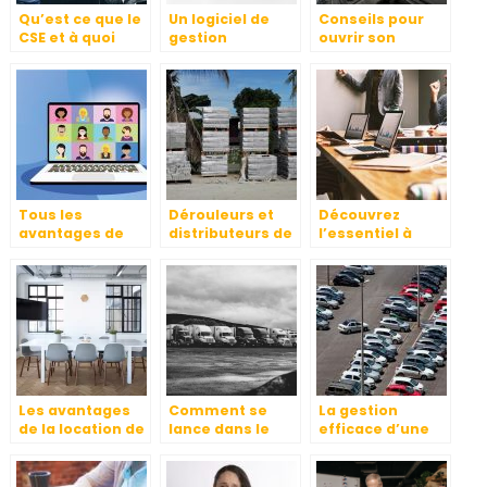
Qu’est ce que le
Un logiciel de
Conseils pour
CSE et à quoi
gestion
ouvrir son
sert-il ?
d’entreprise : en
propre garage
quoi est-ce utile
?
Tous les
Dérouleurs et
Découvrez
avantages de
distributeurs de
l’essentiel à
l’utilisation d’un
film étirable
savoir sur une
LMS pour votre
entreprise, le
entreprise
travail et le
capital
Les avantages
Comment se
La gestion
de la location de
lance dans le
efficace d’une
bureaux
transport
flotte
livraison de
automobile
marchandises