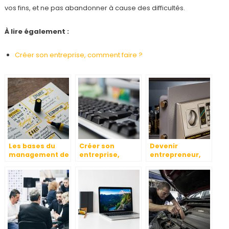
vos fins, et ne pas abandonner à cause des difficultés.
À lire également :
Créer son entreprise, comment faire ?
Les bases du
Créer son
Devenir
management de
entreprise,
entrepreneur,
projet
comment faire ?
comment ça se
passe
réellement ?