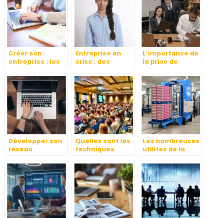
ou de personnes
?
Créer son
Entreprise en
L’importance de
entreprise : les
crise : des
la prise de
préparatifs à ne
réactions et des
conges payes
pas négliger
décisions
Développer son
Quelles sont les
Les nombreuses
réseau
techniques
utilites de la
professionnel en
imparables pour
table elevatrice :
Afrique
réussir
un outil
l’animation d’un
indispensable
événement
professionnel ?