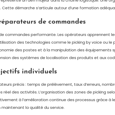
eprésente un défi majeur dans la chaîne logistique. Une org
Cette démarche s’articule autour d’une formation adéquate 
préparateurs de commandes
n de commandes performante. Les opérateurs apprennent le
tilisation des technologies comme le picking by voice ou le 
gonomie des postes et à la manipulation des équipements sp
ension des systèmes de localisation des produits et aux cod
ectifs individuels
cateurs précis : temps de prélèvement, taux d’erreurs, no
 réel des activités. L’organisation des zones de picking se
activement à l’amélioration continue des processus grâce à l
n maintenant la qualité du service.