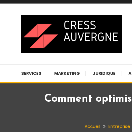
Skip
To
Content
Blog business
Cress auvergne
SERVICES
MARKETING
JURIDIQUE
A
Comment optimis
Accueil
Entreprise