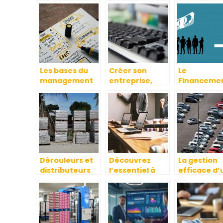
Les bases du
Créer son
Le
management
entreprise,
Financeme
de projet
comment faire
participatif,
?
nouvelle m
.
Dérouleurs et
Découvrez
La gestion
distributeurs
l’essentiel à
efficace d’
de film étirable
savoir sur une
flotte
entreprise, le
automobile
travail et le
capital