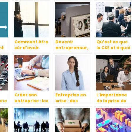
Comment être
Devenir
Qu’est ce que
nt
sûr d’avoir
entrepreneur,
le CSE et à quoi
 la
l’étoffe d’un
comment ça se
sert-il ?
ode
auto-
passe
entrepreneur?
réellement ?
Créer son
Entreprise en
L’importance
une
entreprise : les
crise : des
de la prise de
préparatifs à
réactions et
conges payes
ne pas négliger
des décisions