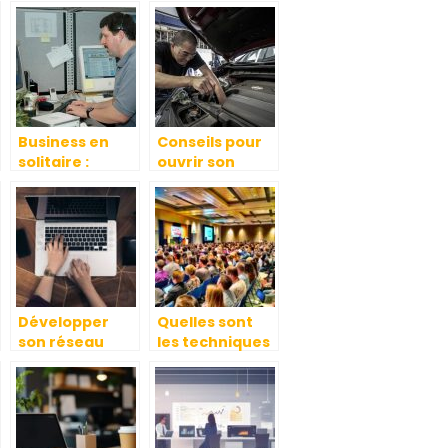
Business en
Conseils pour
solitaire :
ouvrir son
avantages et
propre garage
inconvénients
Développer
Quelles sont
son réseau
les techniques
professionnel
imparables
en Afrique
pour réussir
l’animation
d’un
événement