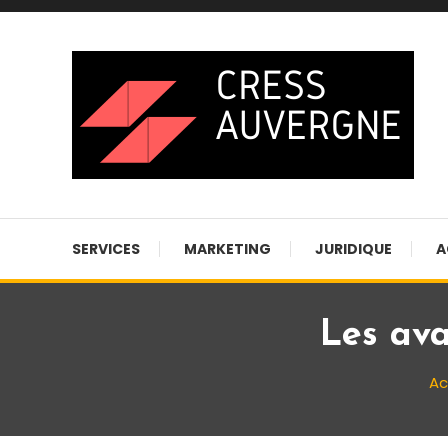
Skip
To
Content
Blog business
Cress auvergne
SERVICES
MARKETING
JURIDIQUE
A
Les ava
Ac