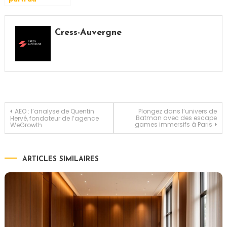
management de
transition pour
les dirigeants
Cress-Auvergne
expérimentés
Navigation
AEO : l’analyse de Quentin
Plongez dans l’univers de
Batman avec des escape
Hervé, fondateur de l’agence
games immersifs à Paris
WeGrowth
de
l’article
ARTICLES SIMILAIRES