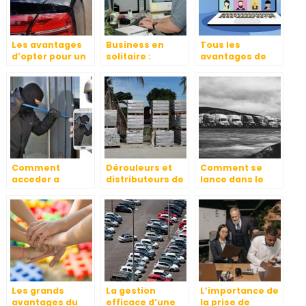
Les avantages
Business en
Tous les
d’opter pour un
solitaire :
avantages de
transport privé
avantages et
l’utilisation d’un
pour vous et
inconvénients
LMS pour votre
votre entreprise
entreprise
Comment
Dérouleurs et
Comment se
acceder a
distributeurs de
lance dans le
distance aux
film étirable
transport
images de votre
livraison de
camera de
marchandises
surveillance ?
ou de personnes
?
Les grands
La gestion
L’importance de
avantages du
efficace d’une
la prise de