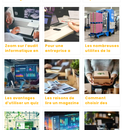
team building
flotte
conges payes
pour son
automobile
entreprise
Zoom sur l’audit
Pour une
Les nombreuses
informatique en
entreprise a
utilites de la
entreprise
succes : nos
table elevatrice :
conseils
un outil
indispensable
Les avantages
Les raisons de
Comment
d’utiliser un quiz
lire un magazine
choisir des
en ligne pour
de PME pour
emballages
dynamiser vos
optimiser la
éco-
cours et
gestion
responsables
présentations
quotidienne de
pour votre
votre entreprise
entreprise