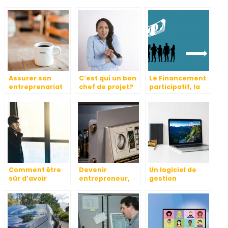
Assurer son
C’est qui un bon
Le Financement
entreprenariat
chef de projet?
participatif, la
des affaires
nouvelle mode .
Comment être
Devenir
Un logiciel de
sûr d’avoir
entrepreneur,
gestion
l’étoffe d’un
comment ça se
d’entreprise : en
auto-
passe
quoi est-ce utile
entrepreneur?
réellement ?
?