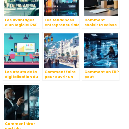
Les avantages
Les tendances
Comment
d’un logiciel RSE
entrepreneuriales
choisir la caisse
pour optimiser
à connaître
enregistreuse
la gestion
d’après le mag
tactile idéale
durable en
meilleures-
pour votre
entreprise
entreprises.fr
entreprise ?
Les atouts de la
Comment faire
Comment un ERP
digitalisation du
pour ouvrir un
peut
recrutement a
restaurant en
transformer la
Lyon : quelles
Algerie : Guide
gestion d’une
mesures de
pratique 2024
PME en
cybersecurite
croissance
pour les
entreprises ?
Comment tirer
parti du