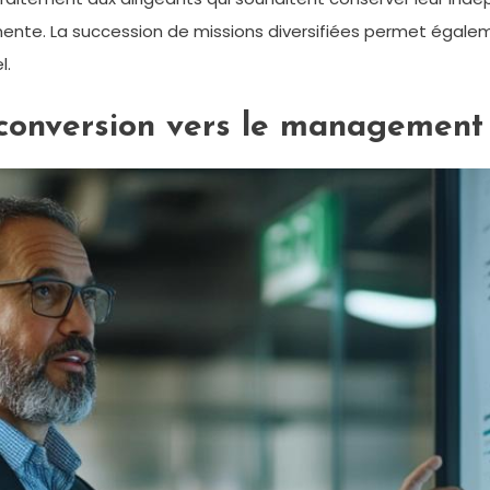
nente. La succession de missions diversifiées permet égalem
l.
econversion vers le management 