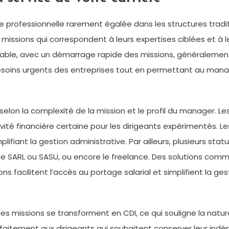
rofessionnelle rarement égalée dans les structures traditio
s missions qui correspondent à leurs expertises ciblées et à l
iable, avec un démarrage rapide des missions, généralement
x besoins urgents des entreprises tout en permettant au m
e selon la complexité de la mission et le profil du manager. L
ctivité financière certaine pour les dirigeants expérimentés
ifiant la gestion administrative. Par ailleurs, plusieurs stat
 d’une SARL ou SASU, ou encore le freelance. Des solutions co
ons facilitent l’accès au portage salarial et simplifient la 
es missions se transforment en CDI, ce qui souligne la natu
aitement aux dirigeants qui souhaitent conserver leur indép