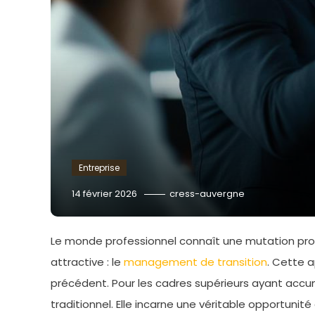
Entreprise
14 février 2026
cress-auvergne
Le monde professionnel connaît une mutation prof
attractive : le
management de transition
. Cette 
précédent. Pour les cadres supérieurs ayant accumu
traditionnel. Elle incarne une véritable opportunité 