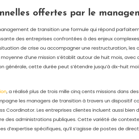
nnelles offertes par le managem
management de transition une formule qui répond parfaitem
issante des entreprises confrontées à des enjeux complexes.
 situation de crise ou accompagner une restructuration, les
 moyenne d’une mission s’établit autour de huit mois, avec d
tion générale, cette durée peut s’étendre jusqu’à dix-huit mo
ion
, a réalisé plus de trois mille cinq cents missions dans 
compagne les managers de transition à travers un disposit
ess Coordinator. Les entreprises clientes incluent aussi bie
 des administrations publiques. Cette variété de contextes o
 d’expertise spécifiques, qu’il s’agisse de postes de directe