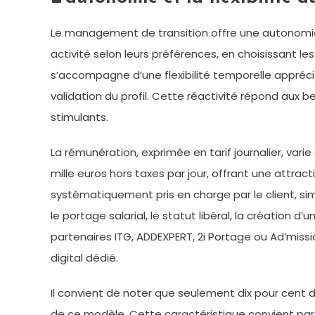
Le management de transition offre une autonomie p
activité selon leurs préférences, en choisissant le
s’accompagne d’une flexibilité temporelle appréc
validation du profil. Cette réactivité répond au
stimulants.
La rémunération, exprimée en tarif journalier, vari
mille euros hors taxes par jour, offrant une attra
systématiquement pris en charge par le client, simpl
le portage salarial, le statut libéral, la création
partenaires ITG, ADDEXPERT, 2i Portage ou Ad’missi
digital dédié.
Il convient de noter que seulement dix pour cent d
de ce modèle. Cette caractéristique convient parf