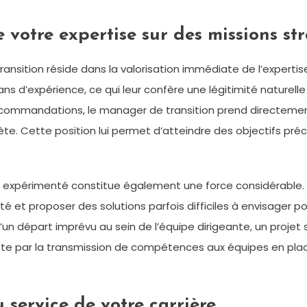
 votre expertise sur des missions st
sition réside dans la valorisation immédiate de l’expertise
ns d’expérience, ce qui leur confère une légitimité naturell
ecommandations, le manager de transition prend directement
e. Cette position lui permet d’atteindre des objectifs préci
nt expérimenté constitue également une force considérable.
ivité et proposer des solutions parfois difficiles à envisager
qu’un départ imprévu au sein de l’équipe dirigeante, un proje
este par la transmission de compétences aux équipes en plac
u service de votre carrière