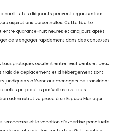
nnelles. Les dirigeants peuvent organiser leur
eurs aspirations personnelles. Cette liberté
 entre quarante-huit heures et cinq jours après
anager de s’engager rapidement dans des contextes
es taux pratiqués oscillent entre neuf cents et deux
. Les frais de déplacement et d’hébergement sont
uts juridiques s’offrent aux managers de transition :
mme celles proposées par Valtus avec ses
gestion administrative grâce à un Espace Manager
re temporaire et la vocation d’expertise ponctuelle
endance et varier les contextes d’intervention,