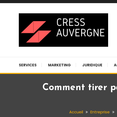
Skip
To
Content
Blog business
Cress auvergne
SERVICES
MARKETING
JURIDIQUE
A
Comment tirer p
Accueil
Entreprise