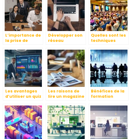
L’importance de
Développer son
Quelles sont les
la prise de
réseau
techniques
conges payes
professionnel en
imparables pour
Afrique
réussir
l’animation d’un
événement
professionnel ?
Les avantages
Les raisons de
Bénéfices de la
d’utiliser un quiz
lire un magazine
formation
en ligne pour
de PME pour
professionnelle
dynamiser vos
optimiser la
intra entreprise
cours et
gestion
pour l’industrie
présentations
quotidienne de
votre entreprise