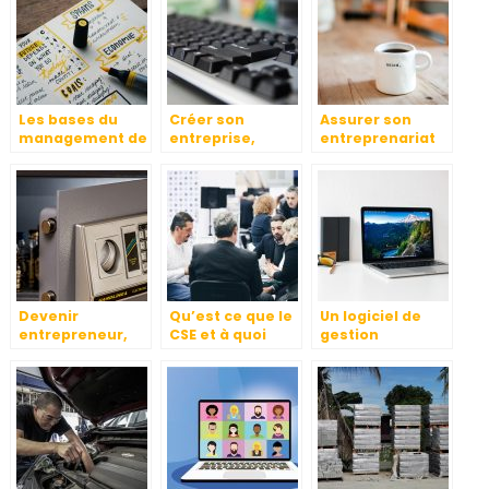
Les bases du
Créer son
Assurer son
management de
entreprise,
entreprenariat
projet
comment faire ?
des affaires
Devenir
Qu’est ce que le
Un logiciel de
entrepreneur,
CSE et à quoi
gestion
comment ça se
sert-il ?
d’entreprise : en
passe
quoi est-ce utile
réellement ?
?