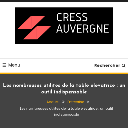
Skip
To
Content
Blog business
Cress auvergne
Menu
Rechercher
Les nombreuses utilites de la table elevatrice : un
outil indispensable
Accueil
Entreprise
Les nombreuses utilites de la table elevatrice : un outil
indispensable