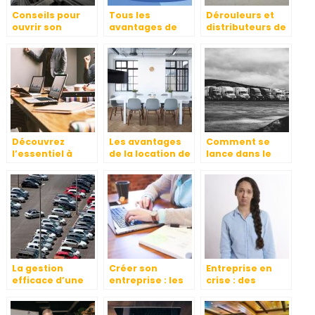
Conseils pour
Tous les
Dérouleurs et
ouvrir son
avantages de
distributeurs de
propre garage
l’utilisation d’un
film étirable
LMS pour votre
entreprise
Découvrez
Les avantages
Comment se
l’essentiel à
de la location de
lance dans le
savoir sur une
bureaux
transport
entreprise, le
livraison de
travail et le
marchandises
capital
ou de personnes
?
La gestion
Créer son
Entreprise en
efficace d’une
entreprise : les
crise : des
flotte
préparatifs à ne
réactions et des
automobile
pas négliger
décisions