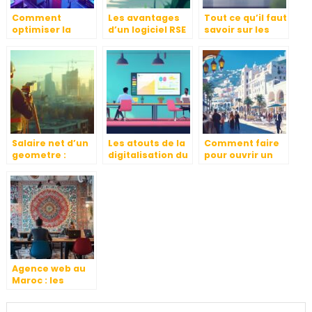
Comment
Les avantages
Tout ce qu’il faut
optimiser la
d’un logiciel RSE
savoir sur les
préparation des
pour optimiser
revendeurs
commandes
la gestion
informatiques à
pour une
durable en
l’ère du cloud
logistique fluide
entreprise
computing
Salaire net d’un
Les atouts de la
Comment faire
geometre :
digitalisation du
pour ouvrir un
differences
recrutement a
restaurant en
entre secteur
Lyon : quelles
Algerie : Guide
public et prive
mesures de
pratique 2024
cybersecurite
pour les
entreprises ?
Agence web au
Maroc : les
avantages pour
votre entreprise