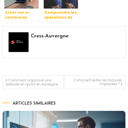
Créer son e-
Comprendre les
commerce,
opérations de
comment faire ?
m&a
Cress-Auvergne
Navigation
Comment organiser une
Comment éviter les factures
impayées ?
ballade en quad en Auvergne
de
ARTICLES SIMILAIRES
l’article