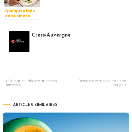
Quelques idée
de business
rentable
Cress-Auvergne
Navigation
Quelques idée de business
Ressortir le meilleur de son
projet
rentable
de
ARTICLES SIMILAIRES
l’article