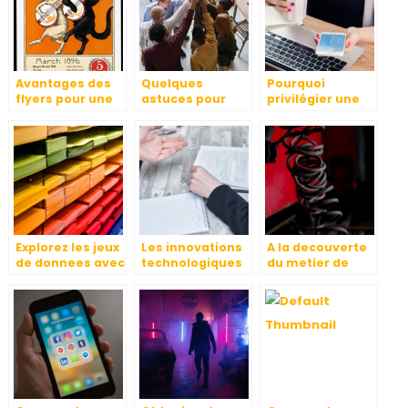
Avantages des
Quelques
Pourquoi
flyers pour une
astuces pour
privilégier une
entreprise
trouver un bon
fontaine à eau
slogan ?
chaude dans vos
locaux ?
Explorez les jeux
Les innovations
A la decouverte
de donnees avec
technologiques
du metier de
Infonet et
des tampons
fabricant de
denichez des
encreurs pour
ressorts : la cle
tresors caches
des impressions
de l’elasticite
de qualite