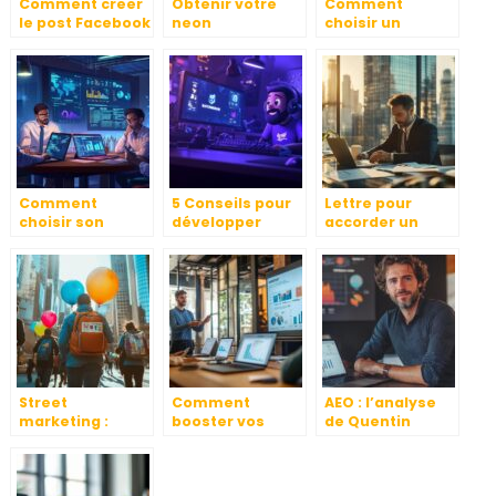
Comment creer
Obtenir votre
Comment
le post Facebook
neon
choisir un
ideal pour
personnalise :
consultant SEO
maximiser votre
du design a la
pour booster la
impact
realite
visibilité locale à
Bordeaux
Comment
5 Conseils pour
Lettre pour
choisir son
développer
accorder un
prestataire de
votre chaîne
geste
confiance pour
Twitch grâce aux
commercial : un
booster sa
tournois
outil stratégique
stratégie SEO
Corporate
de fidélisation
Games
client
Street
Comment
AEO : l’analyse
marketing :
booster vos
de Quentin
comment
compétences en
Hervé,
organiser une
marketing
fondateur de
campagne
digital avec des
l’agence