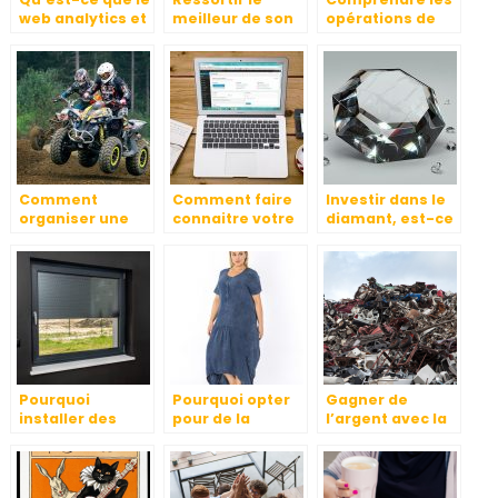
web analytics et
meilleur de son
opérations de
à quoi sert-elle ?
projet
m&a
Comment
Comment faire
Investir dans le
organiser une
connaitre votre
diamant, est-ce
ballade en quad
entreprise?
une valeur sure
en Auvergne
?
Pourquoi
Pourquoi opter
Gagner de
installer des
pour de la
l’argent avec la
volets roulants
broderie textile ?
ferraille
solaires ?