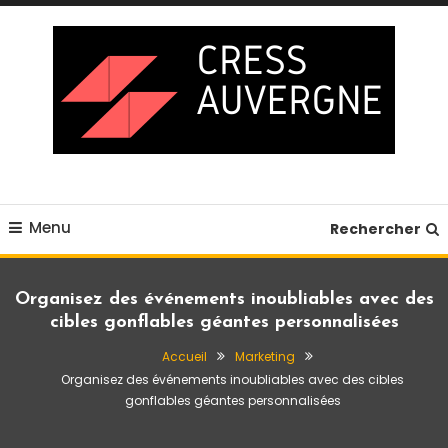
Skip
To
Content
Blog business
Cress auvergne
Menu
Rechercher
Organisez des événements inoubliables avec des
cibles gonflables géantes personnalisées
Accueil
Marketing
Organisez des événements inoubliables avec des cibles
gonflables géantes personnalisées