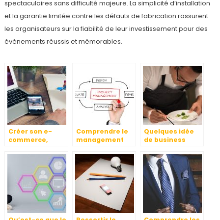
spectaculaires sans difficulté majeure. La simplicité d’installation
et la garantie limitée contre les défauts de fabrication rassurent
les organisateurs sur la fiabilité de leur investissement pour des
événements réussis et mémorables.
Créer son e-
Comprendre le
Quelques idée
commerce,
management
de business
comment faire ?
des projets:
rentable
définition,
importance et
composantes.
Qu’est-ce que le
Ressortir le
Comprendre les