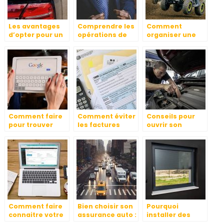
Les avantages
Comprendre les
Comment
d’opter pour un
opérations de
organiser une
transport privé
m&a
ballade en quad
pour vous et
en Auvergne
votre entreprise
Comment faire
Comment éviter
Conseils pour
pour trouver
les factures
ouvrir son
l’adresse d’une
impayées ?
propre garage
personne
Comment faire
Bien choisir son
Pourquoi
connaitre votre
assurance auto :
installer des
entreprise?
quels sont les
volets roulants