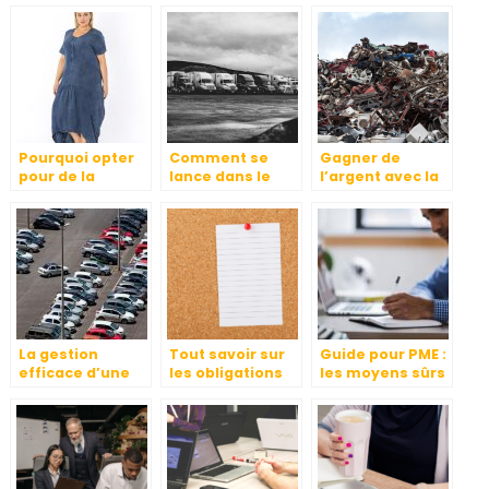
points à vérifier
solaires ?
?
Pourquoi opter
Comment se
Gagner de
pour de la
lance dans le
l’argent avec la
broderie textile ?
transport
ferraille
livraison de
marchandises
ou de personnes
?
La gestion
Tout savoir sur
Guide pour PME :
efficace d’une
les obligations
les moyens sûrs
flotte
d’affichage en
pour se
automobile
entreprise
conformer au
RGPD