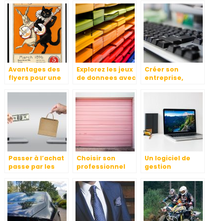
entrepreneurs
?
et les
travailleurs
independants,
les points
importants a
savoir
Avantages des
Explorez les jeux
Créer son
flyers pour une
de donnees avec
entreprise,
entreprise
Infonet et
comment faire ?
denichez des
tresors caches
Passer à l’achat
Choisir son
Un logiciel de
passe par les
professionnel
gestion
stratégies
pour
d’entreprise : en
marketing.
l’installation de
quoi est-ce utile
portes
?