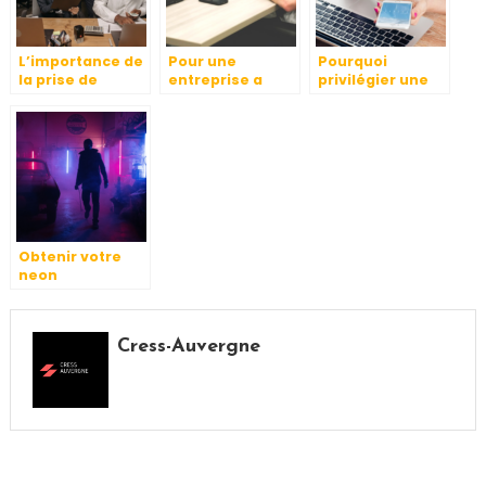
L’importance de
Pour une
Pourquoi
la prise de
entreprise a
privilégier une
conges payes
succes : nos
fontaine à eau
conseils
chaude dans vos
locaux ?
Obtenir votre
neon
personnalise :
du design a la
realite
Cress-Auvergne