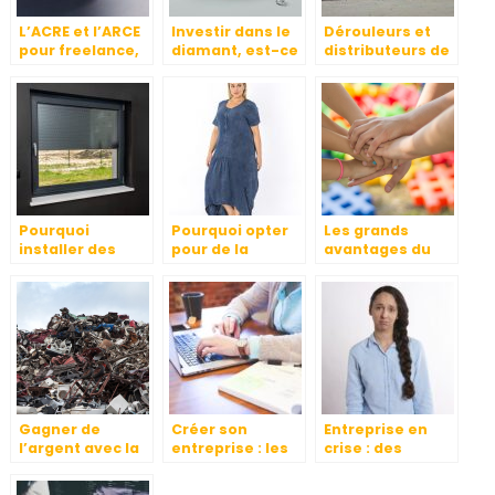
L’ACRE et l’ARCE
Investir dans le
Dérouleurs et
pour freelance,
diamant, est-ce
distributeurs de
auto-
une valeur sure
film étirable
entrepreneurs
?
et les
travailleurs
independants,
les points
importants a
savoir
Pourquoi
Pourquoi opter
Les grands
installer des
pour de la
avantages du
volets roulants
broderie textile ?
team building
solaires ?
pour son
entreprise
Gagner de
Créer son
Entreprise en
l’argent avec la
entreprise : les
crise : des
ferraille
préparatifs à ne
réactions et des
pas négliger
décisions