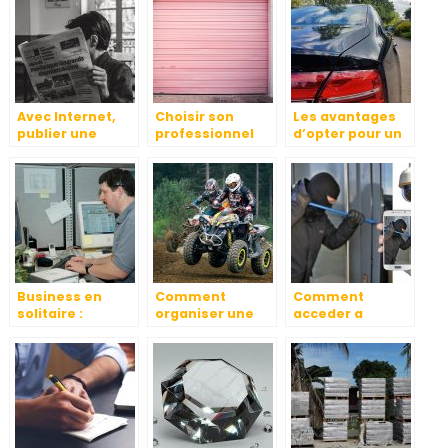
réellement ?
Avec Internet,
Choisir son
Les avantages
publier une
professionnel
d’opter pour un
annonce légale
pour
transport privé
c’est facile
l’installation de
pour vous et
portes
votre entreprise
Business en
Comment
Comment
solitaire :
organiser une
acceder a
avantages et
ballade en quad
distance aux
inconvénients
en Auvergne
images de votre
camera de
surveillance ?