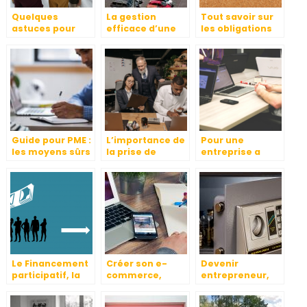
Quelques
La gestion
Tout savoir sur
astuces pour
efficace d’une
les obligations
trouver un bon
flotte
d’affichage en
slogan ?
automobile
entreprise
Guide pour PME :
L’importance de
Pour une
les moyens sûrs
la prise de
entreprise a
pour se
conges payes
succes : nos
conformer au
conseils
RGPD
Le Financement
Créer son e-
Devenir
participatif, la
commerce,
entrepreneur,
nouvelle mode .
comment faire ?
comment ça se
passe