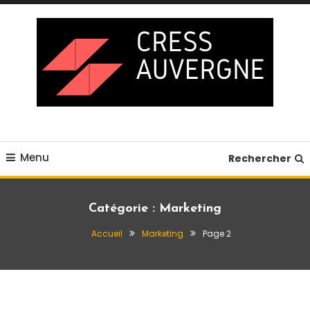
Skip
To
Content
Blog business
Cress auvergne
Menu
Rechercher
Catégorie :
Marketing
Accueil
Marketing
Page 2