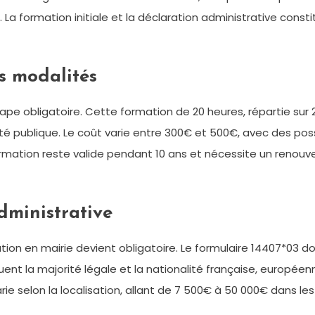
a formation initiale et la déclaration administrative constit
es modalités
pe obligatoire. Cette formation de 20 heures, répartie sur 2 
té publique. Le coût varie entre 300€ et 500€, avec des poss
mation reste valide pendant 10 ans et nécessite un renouve
dministrative
ration en mairie devient obligatoire. Le formulaire 14407*03 
uent la majorité légale et la nationalité française, europée
arie selon la localisation, allant de 7 500€ à 50 000€ dans le