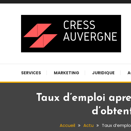
Skip
To
Content
Blog business
Cress auvergne
SERVICES
MARKETING
JURIDIQUE
A
Taux d’emploi apre
d’obten
Accueil
Actu
Taux d’emploi