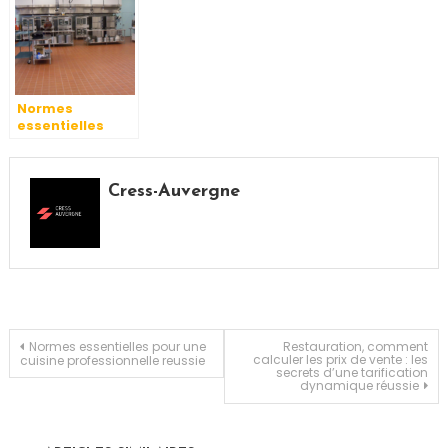
Normes
essentielles
pour une cuisine
professionnelle
reussie
Cress-Auvergne
Navigation
Normes essentielles pour une
Restauration, comment
calculer les prix de vente : les
cuisine professionnelle reussie
secrets d’une tarification
dynamique réussie
de
l’article